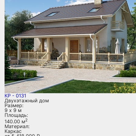
КР - 0131
Двухэтажный дом
Размер:
9 х 9 м
Площадь:
2
140.00 м
Материал:
Каркас
от
5 418 000
₽