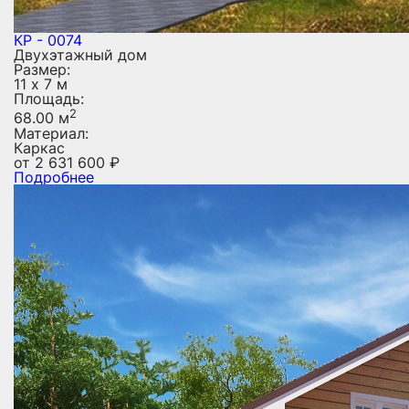
КР - 0074
Двухэтажный дом
Размер:
11 х 7 м
Площадь:
2
68.00 м
Материал:
Каркас
от
2 631 600
₽
Подробнее