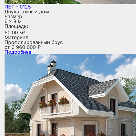
ПБР - 0125
Двухэтажный дом
Размер:
6 х 8 м
Площадь:
2
60.00 м
Материал:
Профилированный брус
от
3 960 000
₽
Подробнее