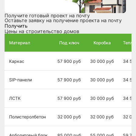
Получите готовый проект на почту
Оставьте заявку на получение проекта на почту
Получить
Цены на строительство домов
Материал
Под ключ
Коробка
Теплы
Каркас
57 900
руб
30 000
руб
34 50
SIP-панели
57 900
руб
30 000
руб
34 50
ЛСТК
57 900
руб
30 000
руб
34 50
Полистеролбетон
32 000
руб
32 000
руб
32 00
Арболитовый блок
85 000
руб
55 000
руб
59 70